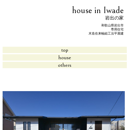
house in Iwade
岩出の家
和歌山県岩出市
専用住宅
木造在来軸組工法平屋建
top
house
others